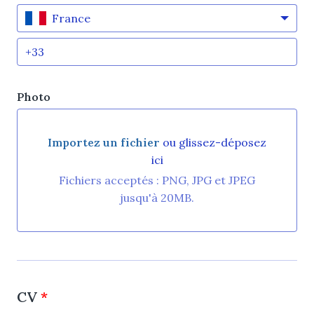
France
Photo
Importez un fichier
ou glissez-déposez
ici
Importez un fichier ou glissez-déposez ici
Fichiers acceptés : PNG, JPG et JPEG
jusqu'à 20MB.
CV
*