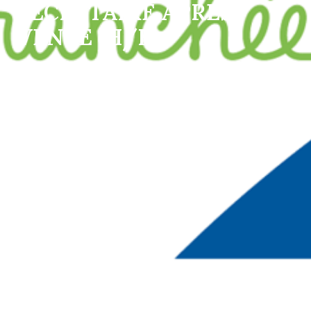
SECRETAIRE APRES
VENTE (H/F)
Sur site
Paris 15 / Boulogne Billancourt
,
Île-de-
France
,
France
Administratif