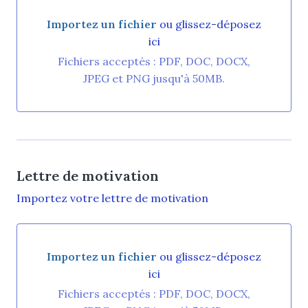
Importez un fichier
ou glissez-déposez
ici
Importez un fichier ou glissez-déposez ici
Fichiers acceptés : PDF, DOC, DOCX,
JPEG et PNG jusqu'à 50MB.
Lettre de motivation
Importez votre lettre de motivation
Importez un fichier
ou glissez-déposez
ici
Importez un fichier ou glissez-déposez ici
Fichiers acceptés : PDF, DOC, DOCX,